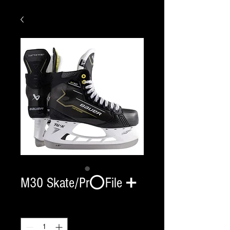
M30 Skate/Pr⭕️File ➕
Quantity
*